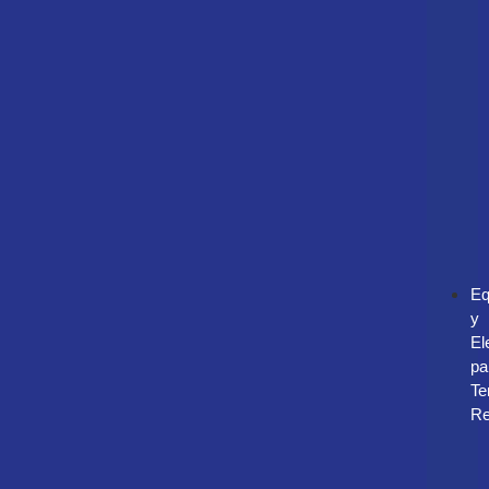
Eq
y
El
pa
Te
Re