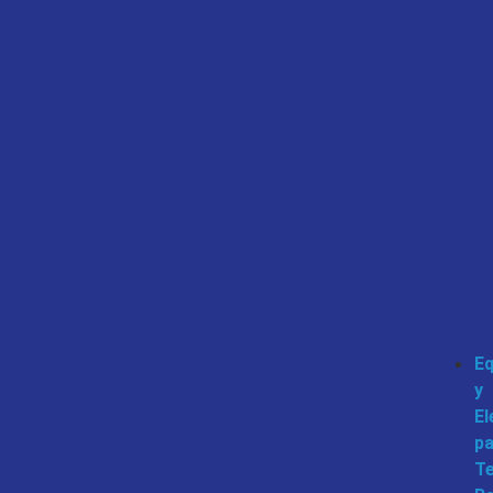
Eq
y
E
pa
Te