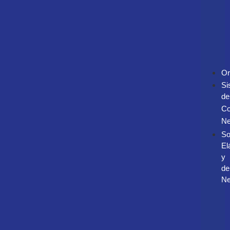
Or
Si
de
Co
Ne
So
El
y
de
Ne