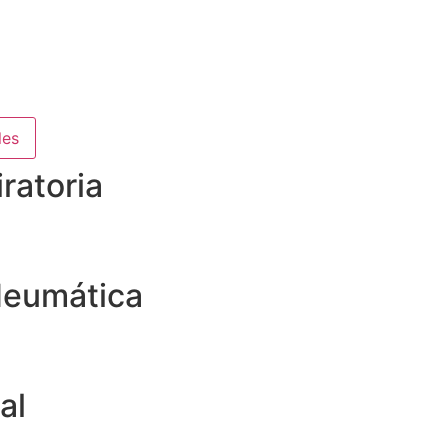
les
ratoria
Neumática
al