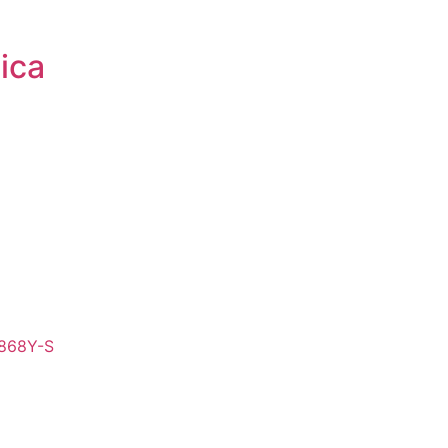
ica
B868Y-S