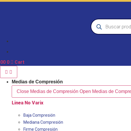
Saltar
al
Usuarios
Tiendas
contenido
Búsqueda
de
productos
.00
0
Cart
Medias de Compresión
Close Medias de Compresión
Open Medias de Compre
Linea No Varix
Baja Compresión
Mediana Compresión
Firme Compresión