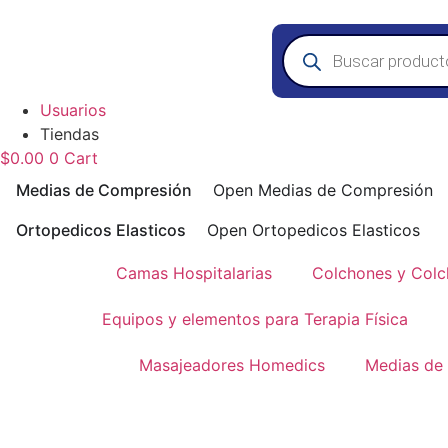
Saltar
al
Búsqueda
de
contenido
productos
Usuarios
Tiendas
$
0.00
0
Cart
Medias de Compresión
Open Medias de Compresión
Ortopedicos Elasticos
Open Ortopedicos Elasticos
Camas Hospitalarias
Colchones y Colc
Equipos y elementos para Terapia Física
Masajeadores Homedics
Medias de