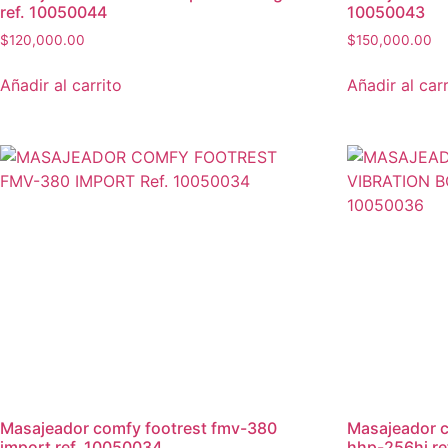
ref. 10050044
10050043
$
120,000.00
$
150,000.00
Añadir al carrito
Añadir al carr
masajeador comfy footrest fmv-380
masajeador corporal vibration body
import ref. 10050034
hhp-256hj re