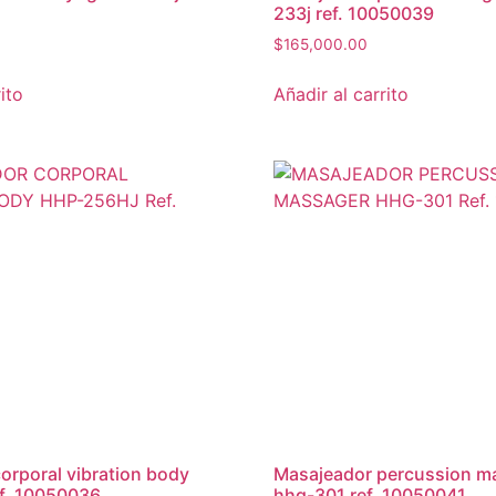
233j ref. 10050039
$
165,000.00
ito
Añadir al carrito
masajeador percussion massager
f. 10050036
hhg-301 ref. 10050041